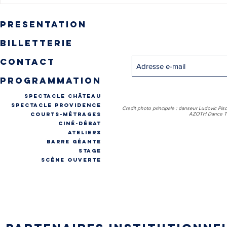
🎥🎞️ RÉSULTATS VOTES
du Festival 
FILMS
presentation
Inscrivez-vous pour recevo
billetterie
contact
programmation
spectacle château
spectacle providence
Credit photo principale : danseur Ludovic Pis
COURTS-MÉTRAGES
AZOTH Dance Th
CINÉ-DÉBAT
ateliers
Barre géante
stage
Scène ouverte