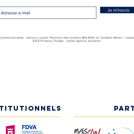
Je m'inscris
t photo principale : danseur Ludovic Piscioneri dans la pièce (Re)-Write de Jonathan Breton - comp
AZOTH Dance Theatre / photo Agence Sunshine
stitutionnels
Par