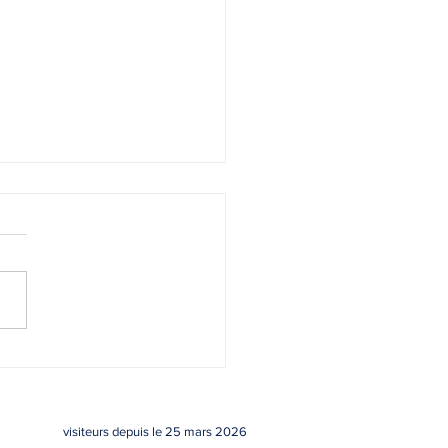
ltats du Concours de
ts-Métrages
visiteurs depuis le 25 mars 2026