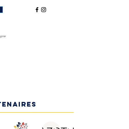
agnie
tenaires