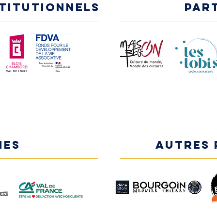
stitutionnels
Par
NES
AUTRES 