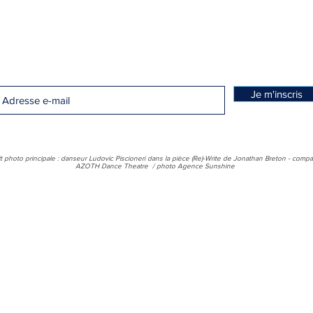
Inscrivez-vous pour recevoir les actualités du festival !
Je m'inscris
t photo principale : danseur Ludovic Piscioneri dans la pièce (Re)-Write de Jonathan Breton - comp
AZOTH Dance Theatre / photo Agence Sunshine