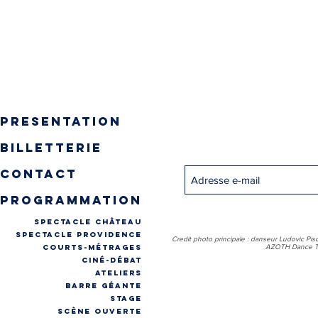
presentation
Inscrivez-vous pour recevo
billetterie
contact
programmation
spectacle château
spectacle providence
Credit photo principale : danseur Ludovic Pis
COURTS-MÉTRAGES
AZOTH Dance Th
CINÉ-DÉBAT
ateliers
Barre géante
stage
Scène ouverte