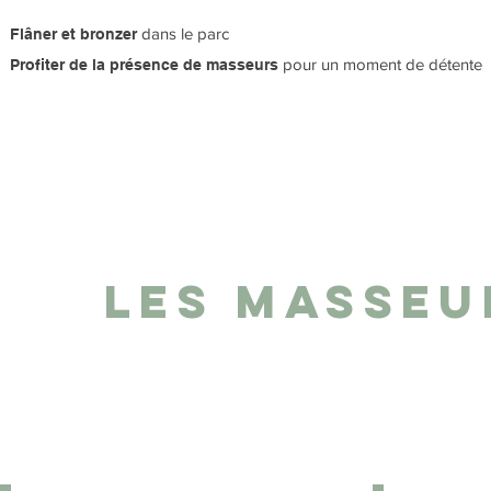
dans le parc
Flâner et bronzer
pour un moment de détente
Profiter de la présence de masseurs
LES MASSEU
S'acCORder "Un temps pour soi"
avec Coralie MULTEAU
avec