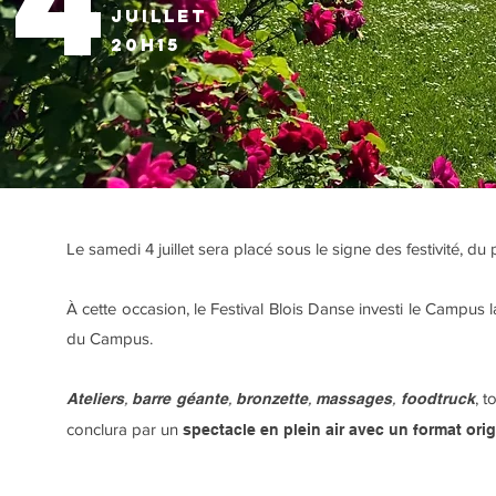
4
juillet
20h15
Le samedi 4 juillet sera placé sous le signe des festivité, du 
À cette occasion, le Festival Blois Danse investi le Campu
du Campus.
,
,
,
,
, t
Ateliers
barre
géante
bronzette
massages
foodtruck
conclura par un
spectacle en plein air avec un format orig