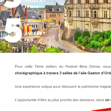
juillet
19h15
5
Dimanche
-
juillet
16h
Pour cette 7ème édition du Festival Blois Danse, n
chorégraphique à travers 3 salles de l'aile Gaston d'Or
Une expérience unique pour découvrir le patrimoine majestu
L'opportunité d'être au plus proche des danseurs, dans
un 