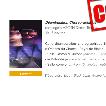
CHÂTEAU ROYAL
Déambulation Chorégraphique
compagnie AZOTH Dance Theatre
1h15 environ
Cette déambulation chorégraphique inv
d'Orléans du Château Royal de Blois :
- Salle Gaston d'Orléans
(environ 25 minu
- la Rotonde
(environ 10 minutes - public
- Salle Korévo
(environ 40 minutes - publ
Billetterie
Pièce présentées :
Black Sand, Memories,