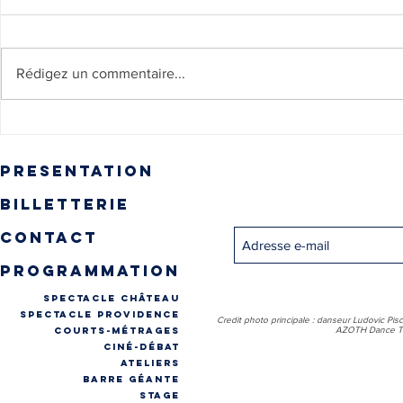
Rédigez un commentaire...
Annonce de 
🎥🎞️ RÉSULTATS VOTES
du Festival 
FILMS
presentation
Inscrivez-vous pour recevo
billetterie
contact
programmation
spectacle château
spectacle providence
Credit photo principale : danseur Ludovic Pis
COURTS-MÉTRAGES
AZOTH Dance Th
CINÉ-DÉBAT
ateliers
Barre géante
stage