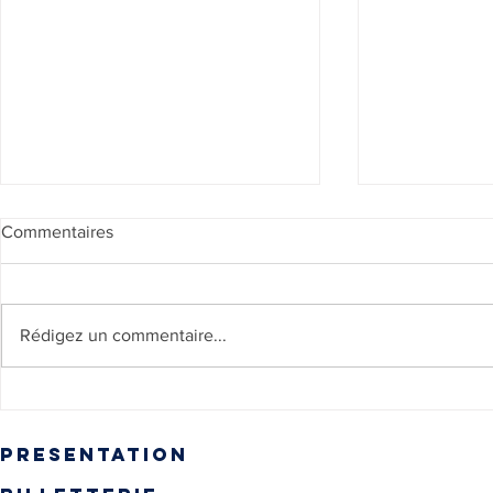
Commentaires
Rédigez un commentaire...
Annonce de 
🎥🎞️ RÉSULTATS VOTES
du Festival 
FILMS
presentation
Inscrivez-vous pour recevo