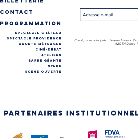
billetterie
contact
programmation
spectacle château
spectacle providence
Credit photo principale : danseur Ludovic Pis
COURTS-MÉTRAGES
AZOTH Dance Th
CINÉ-DÉBAT
ateliers
Barre géante
stage
Scène ouverte
Partenaires institutionne