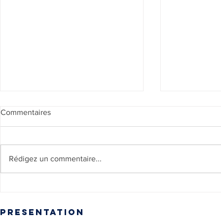
Commentaires
Rédigez un commentaire...
Annonce de 
🎥🎞️ RÉSULTATS VOTES
du Festival 
FILMS
presentation