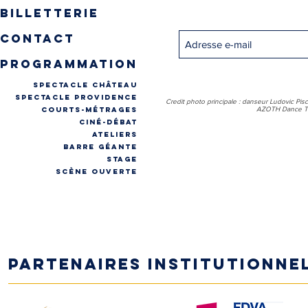
Inscrivez-vous pour recevo
billetterie
contact
programmation
spectacle château
spectacle providence
Credit photo principale : danseur Ludovic Pis
COURTS-MÉTRAGES
AZOTH Dance Th
CINÉ-DÉBAT
ateliers
Barre géante
stage
Scène ouverte
Partenaires institutionne