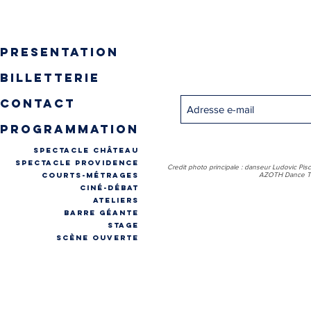
presentation
Inscrivez-vous pour recevo
billetterie
contact
programmation
spectacle château
spectacle providence
Credit photo principale : danseur Ludovic Pis
COURTS-MÉTRAGES
AZOTH Dance Th
CINÉ-DÉBAT
ateliers
Barre géante
stage
Scène ouverte